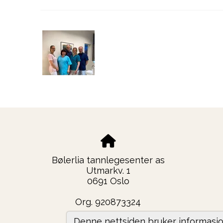
Bølerlia tannlegesenter as
Utmarkv. 1
0691 Oslo
Org. 920873324
Denne nettsiden bruker informasjo