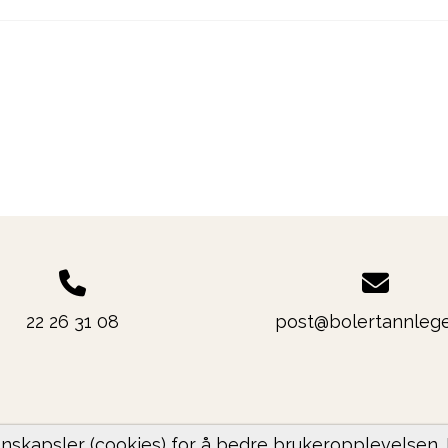
22 26 31 08
post@bolertannlege
nskapsler (cookies) for å bedre brukeropplevelsen.