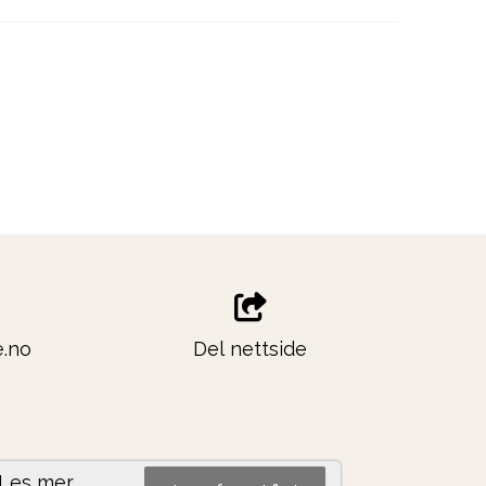
.no
Del nettside
Les mer