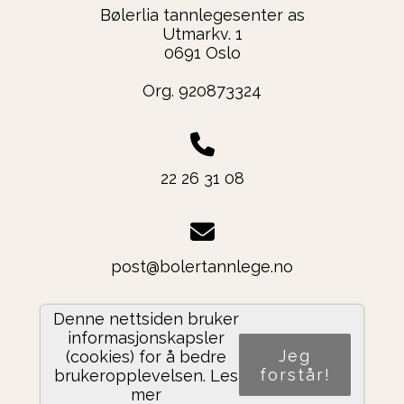
Bølerlia tannlegesenter as
Utmarkv. 1
0691 Oslo
Org. 920873324
22 26 31 08
post@bolertannlege.no
Denne nettsiden bruker
informasjonskapsler
Del nettside
Jeg
(cookies) for å bedre
forstår!
brukeropplevelsen.
Les
mer