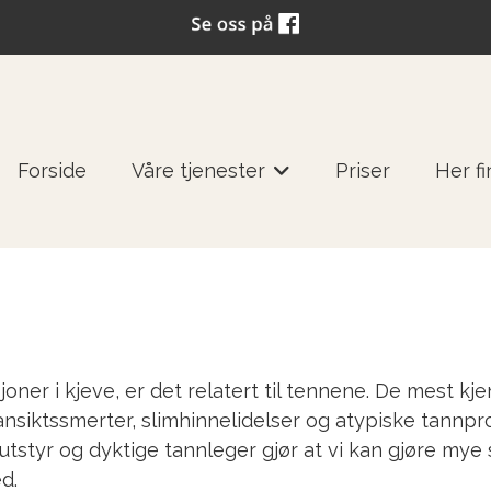
Forside
Våre tjenester
Priser
Her f
+
joner i kjeve, er det relatert til tennene. De mest k
nsiktssmerter, slimhinnelidelser og atypiske tannpr
tstyr og dyktige tannleger gjør at vi kan gjøre mye s
d.