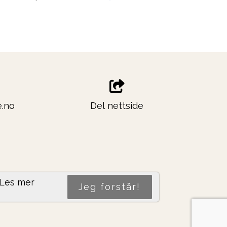
.no
Del nettside
Les mer
Jeg forstår!