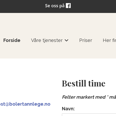
Forside
Våre tjenester
Priser
Her f
+
Bestill time
Felter markert med * må 
st@bolertannlege.no
Navn: